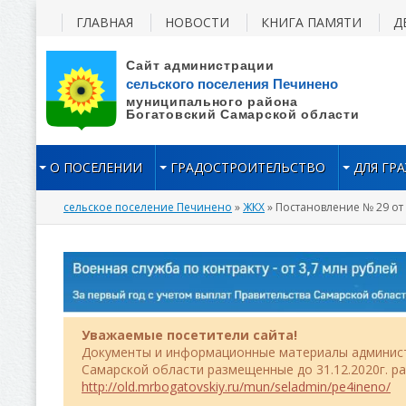
ГЛАВНАЯ
НОВОСТИ
КНИГА ПАМЯТИ
Д
О ПОСЕЛЕНИИ
ГРАДОСТРОИТЕЛЬСТВО
ДЛЯ ГР
сельское поселение Печинено
»
ЖКХ
» Постановление № 29 от 
Уважаемые посетители сайта!
Документы и информационные материалы админист
Самарской области размещенные до 31.12.2020г. р
http://old.mrbogatovskiy.ru/mun/seladmin/pe4ineno/