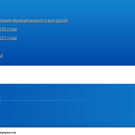
ления муниципального контроля
020 года
021 года
а
да
иальности