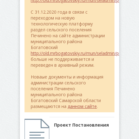
http://old.mrbogatovskiy.ru/mun/seladmin/pe4ineno/
C 31.12.2020 года в связи с
переходом на новую
технологическую платформу
раздел сельского поселения
Печинено на сайте администрации
муниципального района
Богатовский
http://old.mrbogatovskiy.ru/mun/seladmin/pe4ineno/
больше не поддерживается и
переведен в архивный режим.
Новаые документы и информация
администрации сельского
поселения Печинено
муниципального района
Богатовский Самарской области
размещаются на
данном сайте
.
Проект Постановления