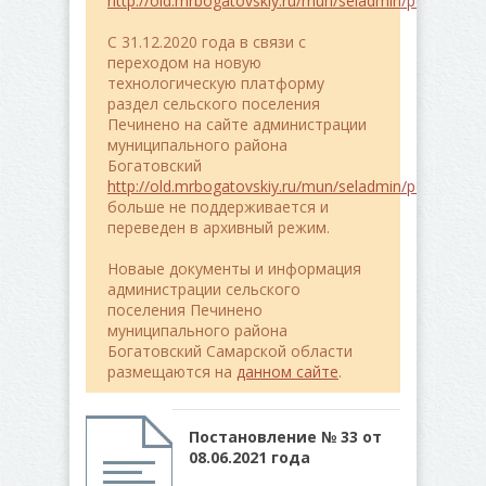
http://old.mrbogatovskiy.ru/mun/seladmin/pe4ineno/
C 31.12.2020 года в связи с
переходом на новую
технологическую платформу
раздел сельского поселения
Печинено на сайте администрации
муниципального района
Богатовский
http://old.mrbogatovskiy.ru/mun/seladmin/pe4ineno/
больше не поддерживается и
переведен в архивный режим.
Новаые документы и информация
администрации сельского
поселения Печинено
муниципального района
Богатовский Самарской области
размещаются на
данном сайте
.
Постановление № 33 от
08.06.2021 года