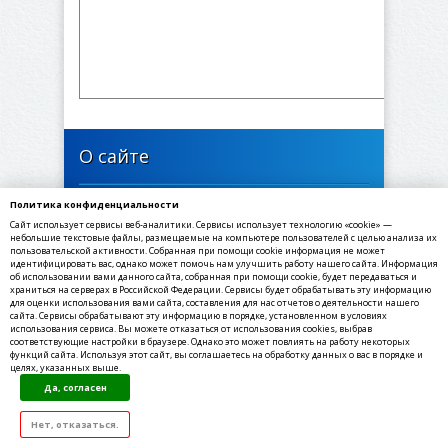
О сайте
Политика конфиденциальности
446635, Самарская область, Богатовский район,
Сайт использует сервисы веб-аналитики. Сервисы использует технологию «cookie» —
село Печинено, Советская улица, 1
небольшие текстовые файлы, размещаемые на компьютере пользователей с целью анализа их
пользовательской активности. Собранная при помощи cookie информация не может
идентифицировать вас, однако может помочь нам улучшить работу нашего сайта. Информация
✉ E-mail: sppechineno@yandex.ru
об использовании вами данного сайта, собранная при помощи cookie, будет передаваться и
☎ Телефон: 8(84666) 3-55-30
храниться на серверах в Российской Федерации. Сервисы будет обрабатывать эту информацию
для оценки использования вами сайта, составления для нас отчетов о деятельности нашего
☏ Факс: 8(84666) 3-55-30
сайта. Сервисы обрабатывают эту информацию в порядке, установленном в условиях
использования сервиса. Вы можете отказаться от использования cookies, выбрав
соответствующие настройки в браузере. Однако это может повлиять на работу некоторых
функций сайта. Используя этот сайт, вы соглашаетесь на обработку данных о вас в порядке и
целях, указанных выше.
©2020-2021, МКУ Администрация сельского
Да, согласен
поселения Печинено муниципального района
Богатовский Самарской области
Все права защищены.
Нет, отказаться.