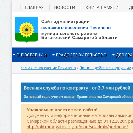
ГЛАВНАЯ
НОВОСТИ
КНИГА ПАМЯТИ
Д
О ПОСЕЛЕНИИ
ГРАДОСТРОИТЕЛЬСТВО
ДЛЯ ГР
сельское поселение Печинено
»
Противодействие коррупции
Уважаемые посетители сайта!
Документы и информационные материалы админист
Самарской области размещенные до 31.12.2020г. р
http://old.mrbogatovskiy.ru/mun/seladmin/pe4ineno/