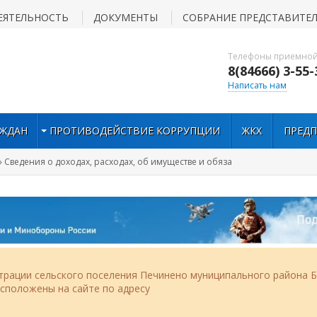
ЕЯТЕЛЬНОСТЬ
ДОКУМЕНТЫ
СОБРАНИЕ ПРЕДСТАВИТЕ
Телефоны приемной
8(84666) 3-55-
Написать нам
АЖДАН
ПРОТИВОДЕЙСТВИЕ КОРРУПЦИИ
ЖКХ
ПРЕД
» Сведения о доходах, расходах, об имуществе и обяза
рации сельского поселения Печинено муниципального района Б
асположены на сайте по адресу