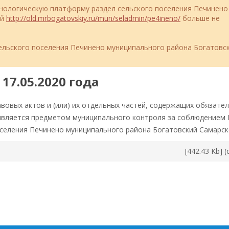
ехнологическую платформу раздел сельского поселения Печинено
ий
http://old.mrbogatovskiy.ru/mun/seladmin/pe4ineno/
больше не
льского поселения Печинено муниципального района Богатовс
17.05.2020 года
вовых актов и (или) их отдельных частей, содержащих обязате
является предметом муниципального контроля за соблюдением
оселения Печинено муниципального района Богатовский Самарск
[442.43 Kb] 