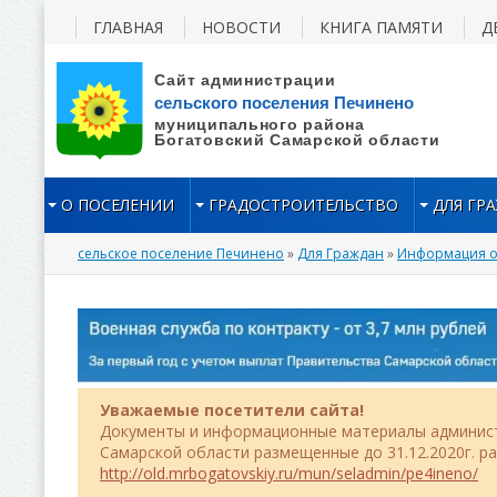
ГЛАВНАЯ
НОВОСТИ
КНИГА ПАМЯТИ
Д
О ПОСЕЛЕНИИ
ГРАДОСТРОИТЕЛЬСТВО
ДЛЯ ГР
сельское поселение Печинено
»
Для Граждан
»
Информация о 
Уважаемые посетители сайта!
Документы и информационные материалы админист
Самарской области размещенные до 31.12.2020г. р
http://old.mrbogatovskiy.ru/mun/seladmin/pe4ineno/