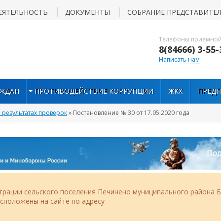
ЕЯТЕЛЬНОСТЬ
ДОКУМЕНТЫ
СОБРАНИЕ ПРЕДСТАВИТЕ
Телефоны приемной
8(84666) 3-55-
Написать нам
АЖДАН
ПРОТИВОДЕЙСТВИЕ КОРРУПЦИИ
ЖКХ
ПРЕД
результатах проверок
» Постановление № 30 от 17.05.2020 года
рации сельского поселения Печинено муниципального района Б
асположены на сайте по адресу