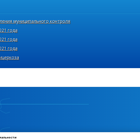
ления муниципального контроля
021 года
021 года
021 года
ицеркоза
иальности