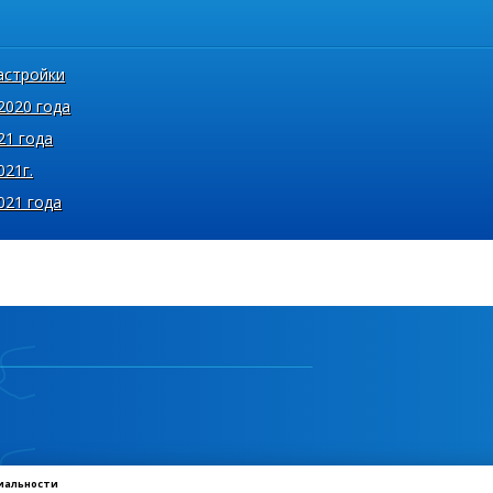
астройки
2020 года
21 года
021г.
021 года
иальности