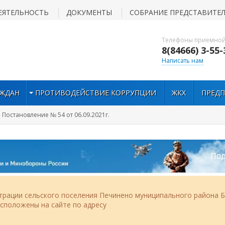
ЕЯТЕЛЬНОСТЬ
ДОКУМЕНТЫ
СОБРАНИЕ ПРЕДСТАВИТЕ
Телефоны приемной
8(84666) 3-55-
Написать нам
АЖДАН
ПРОТИВОДЕЙСТВИЕ КОРРУПЦИИ
ЖКХ
ПРЕД
 Постановление № 54 от 06.09.2021г.
рации сельского поселения Печинено муниципального района Б
асположены на сайте по адресу