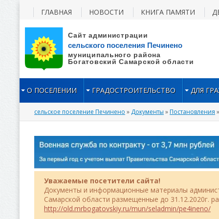
ГЛАВНАЯ
НОВОСТИ
КНИГА ПАМЯТИ
Д
О ПОСЕЛЕНИИ
ГРАДОСТРОИТЕЛЬСТВО
ДЛЯ ГР
сельское поселение Печинено
»
Документы
»
Постановления
»
Уважаемые посетители сайта!
Документы и информационные материалы админист
Самарской области размещенные до 31.12.2020г. р
http://old.mrbogatovskiy.ru/mun/seladmin/pe4ineno/