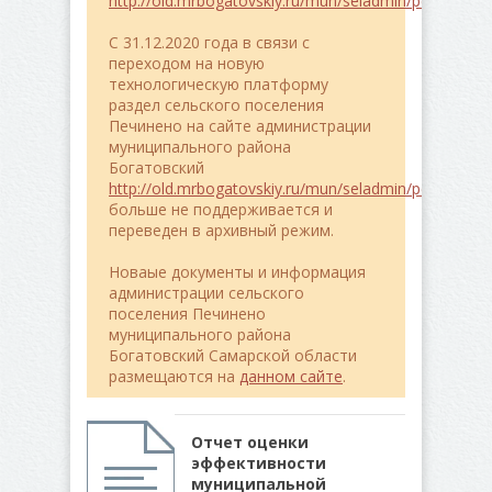
http://old.mrbogatovskiy.ru/mun/seladmin/pe4ineno/
C 31.12.2020 года в связи с
переходом на новую
технологическую платформу
раздел сельского поселения
Печинено на сайте администрации
муниципального района
Богатовский
http://old.mrbogatovskiy.ru/mun/seladmin/pe4ineno/
больше не поддерживается и
переведен в архивный режим.
Новаые документы и информация
администрации сельского
поселения Печинено
муниципального района
Богатовский Самарской области
размещаются на
данном сайте
.
Отчет оценки
эффективности
муниципальной