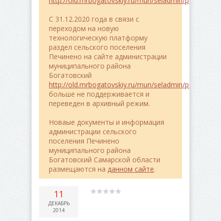
http://old.mrbogatovskiy.ru/mun/seladmin/pe4ineno/
C 31.12.2020 года в связи с
переходом на новую
технологическую платформу
раздел сельского поселения
Печинено на сайте администрации
муниципального района
Богатовский
http://old.mrbogatovskiy.ru/mun/seladmin/pe4ineno/
больше не поддерживается и
переведен в архивный режим.
Новаые документы и информация
администрации сельского
поселения Печинено
муниципального района
Богатовский Самарской области
размещаются на
данном сайте
.
11
ДЕКАБРЬ
2014