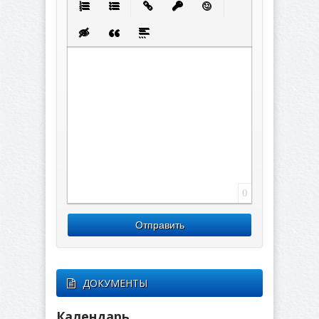
Нумерованный список
Маркированный список
Вставить ссылку
Вставить защищенную с
Вставить смайлик
Вставка скрытого текста
Вставка цитаты
Вставка спойлера
0
Отправить
ДОКУМЕНТЫ
Календарь