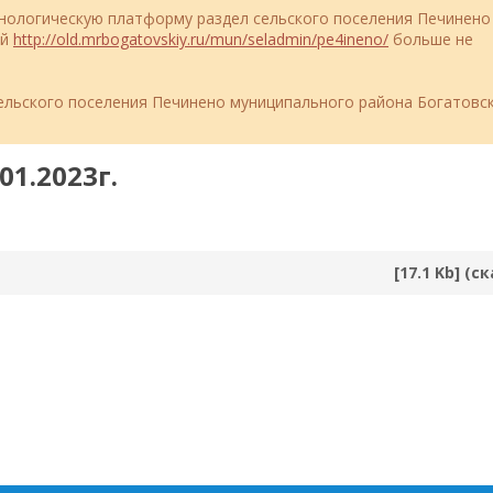
ехнологическую платформу раздел сельского поселения Печинено
ий
http://old.mrbogatovskiy.ru/mun/seladmin/pe4ineno/
больше не
льского поселения Печинено муниципального района Богатовс
01.2023г.
[17.1 Kb] (c