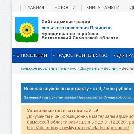
ГЛАВНАЯ
НОВОСТИ
КНИГА ПАМЯТИ
Д
О ПОСЕЛЕНИИ
ГРАДОСТРОИТЕЛЬСТВО
ДЛЯ ГР
сельское поселение Печинено
»
Документы
»
Вестник
» Вестник
Уважаемые посетители сайта!
Документы и информационные материалы админист
Самарской области размещенные до 31.12.2020г. р
http://old.mrbogatovskiy.ru/mun/seladmin/pe4ineno/