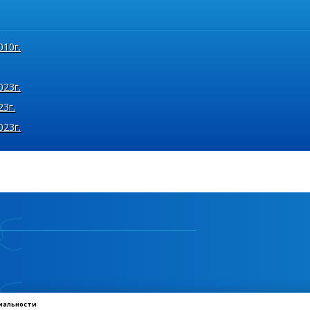
010г.
023г.
23г.
023г.
иальности