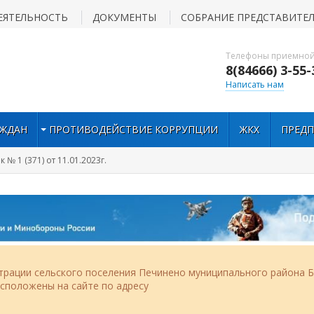
ЕЯТЕЛЬНОСТЬ
ДОКУМЕНТЫ
СОБРАНИЕ ПРЕДСТАВИТЕ
Телефоны приемной
8(84666) 3-55-
Написать нам
АЖДАН
ПРОТИВОДЕЙСТВИЕ КОРРУПЦИИ
ЖКХ
ПРЕД
 № 1 (371) от 11.01.2023г.
рации сельского поселения Печинено муниципального района Б
асположены на сайте по адресу