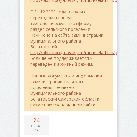
http://old.mrbogatovskiy.ru/mun/seladmin/pe4ineno/
C 31.12.2020 года в связи с
переходом на новую
технологическую платформу
раздел сельского поселения
Печинено на сайте администрации
муниципального района
Богатовский
http://old.mrbogatovskiy.ru/mun/seladmin/pe4ineno/
больше не поддерживается и
переведен в архивный режим.
Новаые документы и информация
администрации сельского
поселения Печинено
муниципального района
Богатовский Самарской области
размещаются на
данном сайте
.
24
ФЕВРАЛЬ
2021