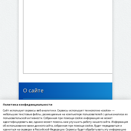
О сайте
Политика конфиденциальности
446635, Самарская область, Богатовский район,
Сайт использует сервисы веб-аналитики. Сервисы использует технологию «cookie» —
село Печинено, Советская улица, 1
небольшие текстовые файлы, размещаемые на компьютере пользователей с целью анализа их
пользовательской активности. Собранная при помощи cookie информация не может
идентифицировать вас, однако может помочь нам улучшить работу нашего сайта. Информация
✉ E-mail: sppechineno@yandex.ru
об использовании вами данного сайта, собранная при помощи cookie, будет передаваться и
☎ Телефон: 8(84666) 3-55-30
храниться на серверах в Российской Федерации. Сервисы будет обрабатывать эту информацию