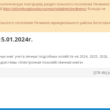
ехнологическую платформу раздел сельского поселения Печинено
ий
http://old.mrbogatovskiy.ru/mun/seladmin/pe4ineno/
больше не
льского поселения Печинено муниципального района Богатовс
5.01.2024г.
ых книг учета личных подсобных хозяйств на 2024, 2025, 2026, 
одсистемы «Электронная похозяйственная книга»
[376 Kb] (