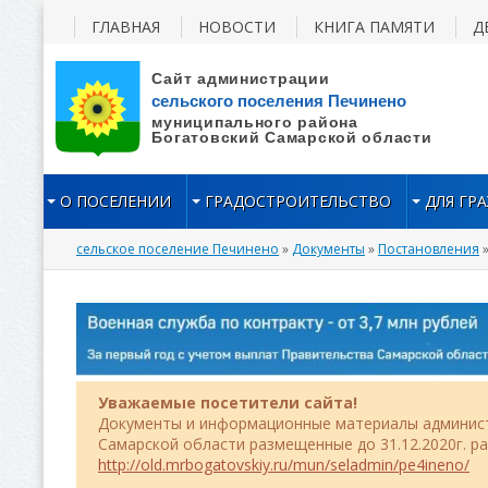
ГЛАВНАЯ
НОВОСТИ
КНИГА ПАМЯТИ
Д
О ПОСЕЛЕНИИ
ГРАДОСТРОИТЕЛЬСТВО
ДЛЯ ГР
сельское поселение Печинено
»
Документы
»
Постановления
»
Уважаемые посетители сайта!
Документы и информационные материалы админист
Самарской области размещенные до 31.12.2020г. р
http://old.mrbogatovskiy.ru/mun/seladmin/pe4ineno/