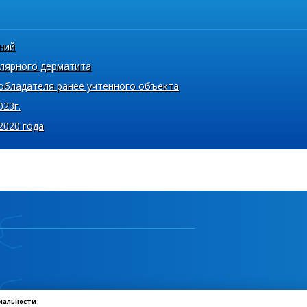
ний
улярного дерматита
обладателя ранее учтенного объекта
023г.
2020 года
иальности