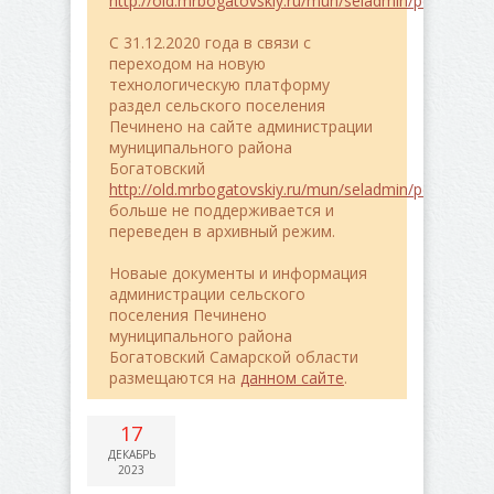
http://old.mrbogatovskiy.ru/mun/seladmin/pe4ineno/
C 31.12.2020 года в связи с
переходом на новую
технологическую платформу
раздел сельского поселения
Печинено на сайте администрации
муниципального района
Богатовский
http://old.mrbogatovskiy.ru/mun/seladmin/pe4ineno/
больше не поддерживается и
переведен в архивный режим.
Новаые документы и информация
администрации сельского
поселения Печинено
муниципального района
Богатовский Самарской области
размещаются на
данном сайте
.
17
ДЕКАБРЬ
2023