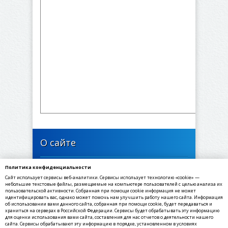
О сайте
Политика конфиденциальности
446635, Самарская область, Богатовский район,
Сайт использует сервисы веб-аналитики. Сервисы использует технологию «cookie» —
село Печинено, Советская улица, 1
небольшие текстовые файлы, размещаемые на компьютере пользователей с целью анализа их
пользовательской активности. Собранная при помощи cookie информация не может
идентифицировать вас, однако может помочь нам улучшить работу нашего сайта. Информация
✉ E-mail: sppechineno@yandex.ru
об использовании вами данного сайта, собранная при помощи cookie, будет передаваться и
☎ Телефон: 8(84666) 3-55-30
храниться на серверах в Российской Федерации. Сервисы будет обрабатывать эту информацию
для оценки использования вами сайта, составления для нас отчетов о деятельности нашего
☏ Факс: 8(84666) 3-55-30
сайта. Сервисы обрабатывают эту информацию в порядке, установленном в условиях