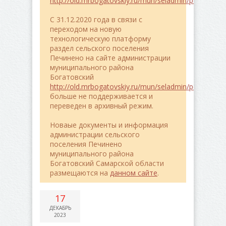
http://old.mrbogatovskiy.ru/mun/seladmin/pe4ineno/
C 31.12.2020 года в связи с
переходом на новую
технологическую платформу
раздел сельского поселения
Печинено на сайте администрации
муниципального района
Богатовский
http://old.mrbogatovskiy.ru/mun/seladmin/pe4ineno/
больше не поддерживается и
переведен в архивный режим.
Новаые документы и информация
администрации сельского
поселения Печинено
муниципального района
Богатовский Самарской области
размещаются на
данном сайте
.
17
ДЕКАБРЬ
2023