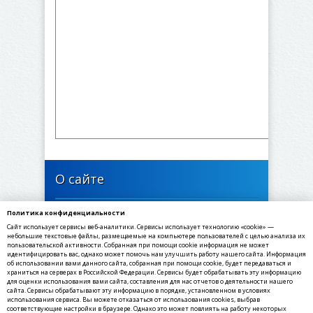
О сайте
Политика конфиденциальности
446635, Самарская область, Богатовский район,
Сайт использует сервисы веб-аналитики. Сервисы использует технологию «cookie» —
село Печинено, Советская улица, 1
небольшие текстовые файлы, размещаемые на компьютере пользователей с целью анализа их
пользовательской активности. Собранная при помощи cookie информация не может
идентифицировать вас, однако может помочь нам улучшить работу нашего сайта. Информация
✉ E-mail: sppechineno@yandex.ru
об использовании вами данного сайта, собранная при помощи cookie, будет передаваться и
☎ Телефон: 8(84666) 3-55-30
храниться на серверах в Российской Федерации. Сервисы будет обрабатывать эту информацию
для оценки использования вами сайта, составления для нас отчетов о деятельности нашего
☏ Факс: 8(84666) 3-55-30
сайта. Сервисы обрабатывают эту информацию в порядке, установленном в условиях
использования сервиса. Вы можете отказаться от использования cookies, выбрав
соответствующие настройки в браузере. Однако это может повлиять на работу некоторых