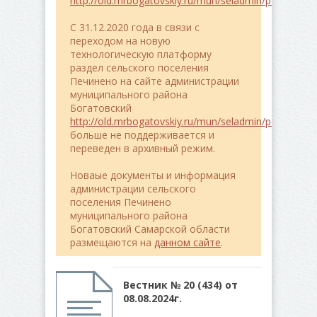
http://old.mrbogatovskiy.ru/mun/seladmin/pe4ineno/
C 31.12.2020 года в связи с
переходом на новую
технологическую платформу
раздел сельского поселения
Печинено на сайте администрации
муниципального района
Богатовский
http://old.mrbogatovskiy.ru/mun/seladmin/pe4ineno/
больше не поддерживается и
переведен в архивный режим.
Новаые документы и информация
администрации сельского
поселения Печинено
муниципального района
Богатовский Самарской области
размещаются на
данном сайте
.
Вестник № 20 (434) от
08.08.2024г.